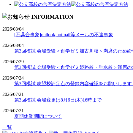
2026/08/04
[不具合事象]outlook,hotmail等メールの不達事象
2026/08/04
第3回模試 会場受験＜創学ゼミ加古川校＞満席のため締
2026/07/29
第3回模試 会場受験＜創学ゼミ姫路校・垂水校＞満席の
2026/07/24
第3回模試 志望校評定点の登録内容確認をお願いします【期
2026/07/21
第3回模試 会場変更は8月6日(木)16時まで
2026/07/21
夏期休業期間について
一覧