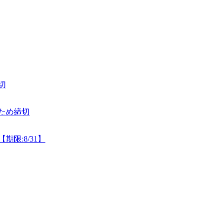
切
ため締切
限:8/31】